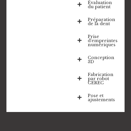
Évaluation
du patient
Préparation
de la dent
Prise
d’empreintes
numériques
Conception
3D
Fabrication
par robot
CEREC
Pose et
ajustements