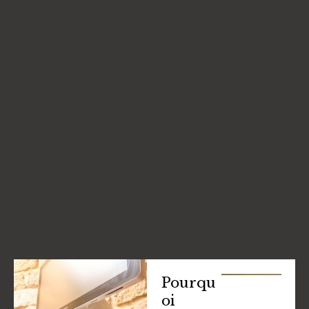
Pourqu
oi