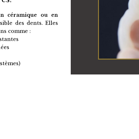
 en céramique ou en
sible des dents. Elles
ons comme :
stantes
nées
astèmes)
Le protocole d
les étapes clés