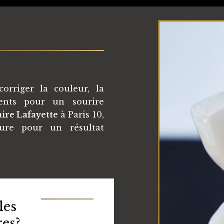
orriger la couleur, la
dents pour un sourire
ire Lafayette
à Paris 10,
sure pour un résultat
les
res?