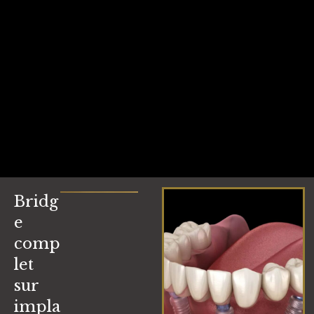
Bridg
e
comp
let
sur
impla