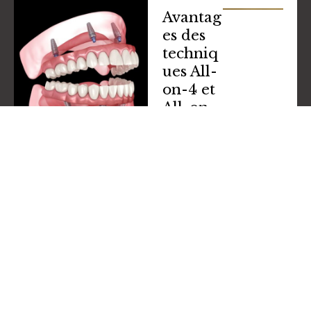
Avantag
es des
techniq
ues All-
on-4 et
All-on-
6
Moins
d’implants
pour un
résultat
complet
Solution fixe
:
pas de
prothèse
amovible
Récupération
rapide
avec