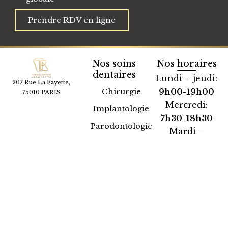
Prendre RDV en ligne
Nos soins
Nos horaires
dentaires
Lundi – jeudi:
207 Rue La Fayette,
9h00-19h00
Chirurgie
75010 PARIS
01 40 37 75 84
Mercredi:
Implantologie
7h30-18h30
Parodontologie
Mardi –
Esthétique
vendredi:
7h30-19h30
Soins dentaires
Samedi:
Orthodontie
9h00-13h30
Nous
contacter