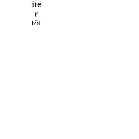
ite
r
tôt
?
Une prise en charge
précoce permet
souvent de :
Réduire la
durée ou la
complexité
d’un
traitement
futur
Éviter
certaines
extractions à
l’adolescence